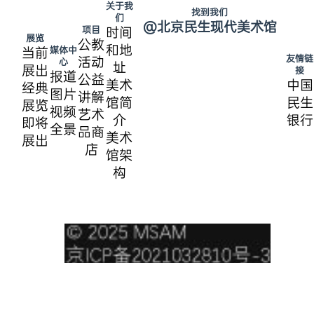
关于我
找到我们
们
@北京民生现代美术馆
项目
时间
展览
公教
和地
媒体中
当前
友情链
活动
心
址
展出
接
报道
公益
美术
中国
经典
图片
讲解
馆简
民生
展览
视频
艺术
介
银行
即将
全景
品商
美术
展出
店
馆架
构